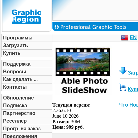
EN
Программы
Загрузить
Купить
Поддержка
Вопросы
Заг
Как сделать ...
Контакты
Куп
Обновление
Текущая версия:
Что Но
Подписка
2.26.6.10
Партнерство
June 10 2026
Реселлер
Размер:
30M
Цена: 999 руб.
Прогр. на заказ
Предложения