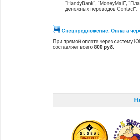
"HandyBank", "MoneyMail", "Пла
денежных переводов Contact".
Спецпредложение: Оплата чер
При прямой оплате через систему Ю
составляет всего
800 руб.
Н