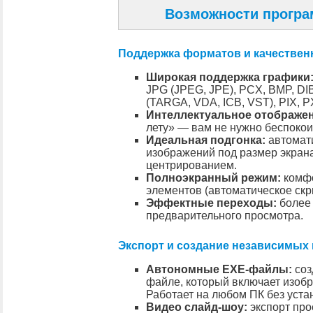
Возможности програ
Поддержка форматов и качествен
Широкая поддержка графики
JPG (JPEG, JPE), PCX, BMP, DI
(TARGA, VDA, ICB, VST), PIX, 
Интеллектуальное отображен
лету» — вам не нужно беспокои
Идеальная подгонка:
автомати
изображений под размер экран
центрированием.
Полноэкранный режим:
комфо
элементов (автоматическое скр
Эффектные переходы:
более 
предварительного просмотра.
Экспорт и создание независимых
Автономные EXE-файлы:
соз
файле, который включает изобр
Работает на любом ПК без уста
Видео слайд-шоу:
экспорт про