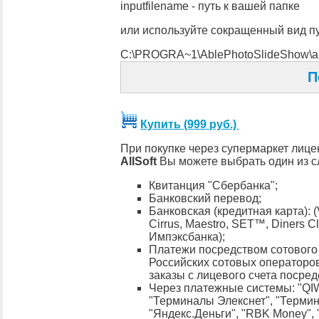
inputfilename - путь к вашей папке
или используйте сокращенный вид пу
С:\PROGRA~1\AblePhotoSlideShow\ab
П
Купить (999 руб.)
При покупке через супермаркет лиц
AllSoft
Вы можете выбрать один из 
Квитанция "Сбербанка";
Банковский перевод;
Банковская (кредитная карта): (
Cirrus, Maestro, SET™, Diners C
Импэксбанка);
Платежи посредством сотового
Российских сотовых операторо
заказы с лицевого счета посре
Через платежные системы: "QI
"Терминалы Элекснет", "Термин
"Яндекс.Деньги", "RBK Money", "