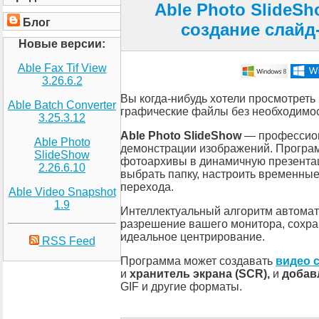
Able Photo SlideS
Блог
создание слайд
Новые версии:
Able Fax Tif View
3.26.6.2
Вы когда-нибудь хотели просмотрет
Able Batch Converter
графические файлы без необходимо
3.25.3.12
Able Photo SlideShow
— профессион
Able Photo
демонстрации изображений. Програм
SlideShow
фотоархивы в динамичную презентац
2.26.6.10
выбрать папку, настроить временны
перехода.
Able Video Snapshot
1.9
Интеллектуальный алгоритм автомат
разрешение вашего монитора, сохра
идеальное центрирование.
RSS Feed
Программа может создавать
видео 
и
хранитель экрана (SCR),
и
добав
GIF и другие форматы.