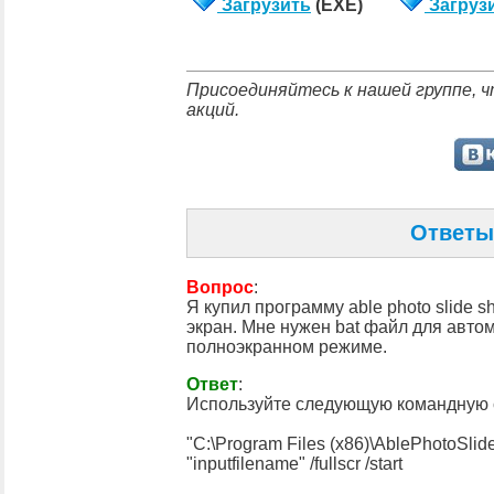
Загрузить
(EXE)
Загруз
Присоединяйтесь к нашей группе, ч
акций.
Ответы
Вопрос
:
Я купил программу able photo slide 
экран. Мне нужен bat файл для авто
полноэкранном режиме.
Ответ
:
Используйте следующую командную 
"C:\Program Files (x86)\AblePhotoSli
"inputfilename" /fullscr /start