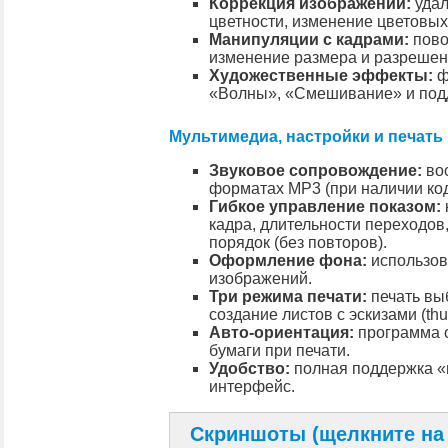
Коррекция изображений:
удал
цветности, изменение цветовы
Манипуляции с кадрами:
повор
изменение размера и разрешен
Художественные эффекты:
ф
«Волны», «Смешивание» и подд
Мультимедиа, настройки и печать
Звуковое сопровождение:
во
форматах MP3 (при наличии код
Гибкое управление показом:
кадра, длительности переходов
порядок (без повторов).
Оформление фона:
использов
изображений.
Три режима печати:
печать выб
создание листов с эскизами (thu
Авто-ориентация:
программа 
бумаги при печати.
Удобство:
полная поддержка «
интерфейс.
Скриншоты (щелкните на