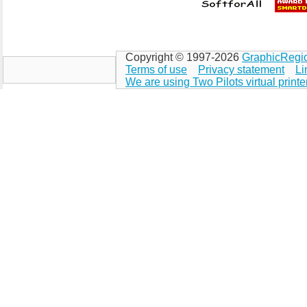
Copyright © 1997-2026
GraphicRegi
Terms of use
Privacy statement
Li
We are using Two Pilots virtual printe