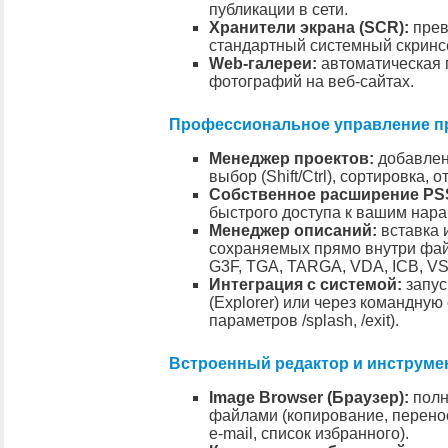
публикации в сети.
Хранители экрана (SCR):
прев
стандартный системный скринс
Web-галереи:
автоматическая 
фотографий на веб-сайтах.
Профессиональное управление п
Менеджер проектов:
добавлен
выбор (Shift/Ctrl), сортировка,
Собственное расширение PS
быстрого доступа к вашим нара
Менеджер описаний:
вставка 
сохраняемых прямо внутри файл
G3F, TGA, TARGA, VDA, ICB, VS
Интеграция с системой:
запус
(Explorer) или через командную
параметров /splash, /exit).
Встроенный редактор и инструме
Image Browser (Браузер):
полн
файлами (копирование, перенос
e-mail, список избранного).