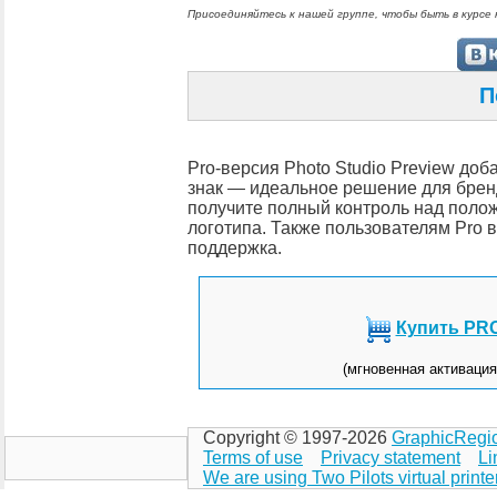
Присоединяйтесь к нашей группе, чтобы быть в курсе 
П
Pro-версия Photo Studio Preview до
знак — идеальное решение для брен
получите полный контроль над поло
логотипа. Также пользователям Pro 
поддержка.
Купить PRO
(мгновенная активаци
Copyright © 1997-2026
GraphicRegi
Terms of use
Privacy statement
Li
We are using Two Pilots virtual printe