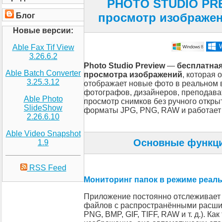
PHOTO STUDIO PRE
просмотр изображен
Блог
Новые версии:
Able Fax Tif View
3.26.6.2
Photo Studio Preview
—
бесплатная
Able Batch Converter
просмотра изображений
, которая 
3.25.3.12
отображает новые фото в реальном 
фотографов, дизайнеров, преподава
Able Photo
просмотр снимков без ручного откры
SlideShow
форматы JPG, PNG, RAW и работает
2.26.6.10
Able Video Snapshot
Основные функци
1.9
RSS Feed
Мониторинг папок в режиме реал
Приложение постоянно отслеживает 
файлов с распространёнными расши
PNG, BMP, GIF, TIFF, RAW и т. д.). Ка