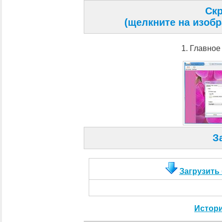
Ск
(щелкните на изоб
1. Главное
З
Загрузить
Истор