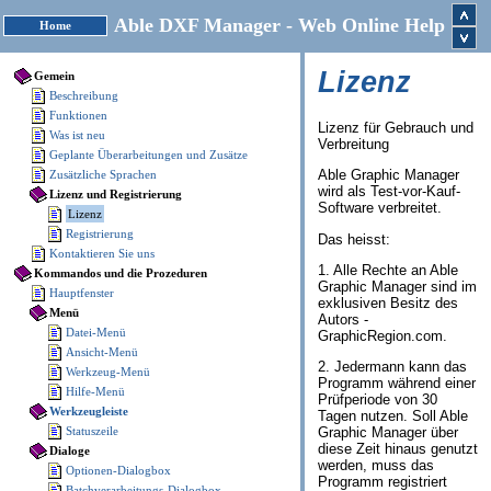
Able DXF Manager - Web Online Help
Home
Lizenz
Gemein
Beschreibung
Funktionen
Lizenz für Gebrauch und
Was ist neu
Verbreitung
Geplante Überarbeitungen und Zusätze
Able Graphic Manager
Zusätzliche Sprachen
wird als Test-vor-Kauf-
Lizenz und Registrierung
Software verbreitet.
Lizenz
Registrierung
Das heisst:
Kontaktieren Sie uns
1. Alle Rechte an Able
Kommandos und die Prozeduren
Graphic Manager sind im
Hauptfenster
exklusiven Besitz des
Menü
Autors -
Datei-Menü
GraphicRegion.com.
Ansicht-Menü
2. Jedermann kann das
Werkzeug-Menü
Programm während einer
Hilfe-Menü
Prüfperiode von 30
Werkzeugleiste
Tagen nutzen. Soll Able
Statuszeile
Graphic Manager über
diese Zeit hinaus genutzt
Dialoge
werden, muss das
Optionen-Dialogbox
Programm registriert
Batchverarbeitungs-Dialogbox